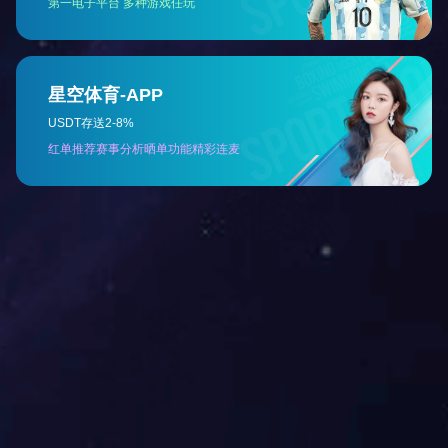
舱室机械
甲板机械
其他
新闻资讯
公司新闻
行业动态