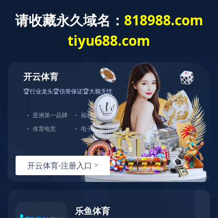
邮箱登录
丨 后台管理
English
网站首页
产品展示
PRODUCTS
中文版
关于中船
舱室机械
甲板机械
公司简介
其他

资质荣誉

Your location:
首页
/
企业文化
产品中心
/
其他
研究中心