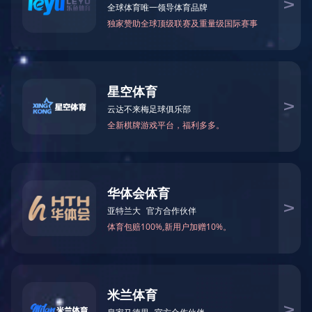
产品展示
生产设备
产品分类


厂容厂貌
○
舱室机械
组织机构
○
甲板机械
产品展示
○
其他

舱室机械
厨房污物粉碎机
甲板机械
READ MORE


其他
舷外冷却器