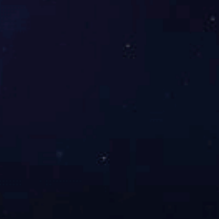
人力资源
人才理念
招聘信息
开云（中
国）
在线留言