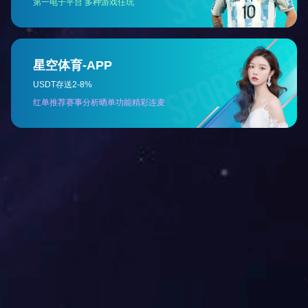
人力资源

舱室机械
人才理念
招聘信息
开云（中国）

甲板机械
在线留言
联系方式
其他
© 2021 开云手机官方版登录入口
苏ICP备05022851号
技术支持：
中企动力
南通
新闻资讯
与我们合作
开元网站登录入口
|
米兰网页版
|
开云手机入口官网
|
乐竞
|
开
云网页版app官网
|
星空官方站登录入口
|
KY.COM
|
华体会官
公司新闻
方网页版
|
开云网页版页面
|
行业动态