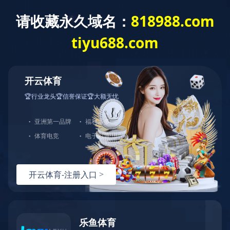
邮箱登录
丨 后台管理
English
网站首页
关于我们
ABOUT US
中文版
关于中船
公司简介
资质荣誉
公司简介
企业文化
研究中心
生产设备
资质荣誉
厂容厂貌
组织机构
企业文化


Your location:
研究中心
首页